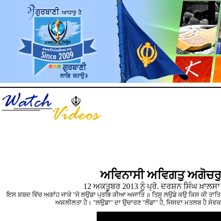
ਅਵਿਨਾਸੀ ਅਵਿਗਤੁ ਅਗੋਚਰੁ
12 ਅਕਤੂਬਰ 2013 ਨੂੰ ਪ੍ਰੋ. ਦਰਸ਼ਨ ਸਿੰਘ ਖ਼ਾਲਸਾ
ਇਸ ਸ਼ਬਦ ਵਿੱਚ ਅਗਾਂਹ ਜਾਕੇ "ਜੋ ਲਉਡਾ ਪ੍ਰਭਿ ਕੀਆ ਅਜਾਤਿ ॥ ਤਿਸੁ ਲਉਡੇ ਕਉ ਕਿਸ ਕੀ ਤਾਤਿ ॥੩
ਅਸ਼ਲੀਲਤਾ ਹੈ। "ਲਉਡਾ" ਦਾ ਉਚਾਰਣ "ਲੌਂਡਾ" ਹੈ, ਜਿਸਦਾ ਮਤਲਬ ਹੈ ਸੇਵਕ, ਲ