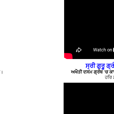
ਸ੍ਰੀ ਗੁਰੂ ਗ੍
ੈ।
ਅਖੌਤੀ ਦਸਮ ਗ੍ਰੰਥ 'ਚ ਕਾ
ਹਰਿ 